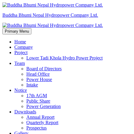
Skip
to
Buddha Bhumi Nepal Hydropower Company Ltd.
content
Primary Menu
Home
Company
Project
Lower Tadi Khola Hydro Power Project
Team
Board of Directors
Head Office
Power House
Intake
Notice
17th AGM
Public Share
Power Generation
Downloads
Annual Report
Quarterly Report
Prospectus
Gallery