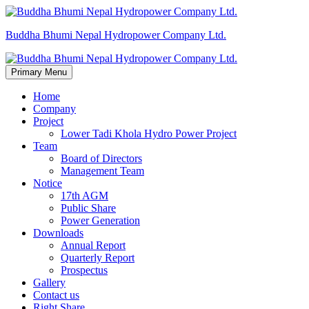
Skip
to
Buddha Bhumi Nepal Hydropower Company Ltd.
content
Primary Menu
Home
Company
Project
Lower Tadi Khola Hydro Power Project
Team
Board of Directors
Management Team
Notice
17th AGM
Public Share
Power Generation
Downloads
Annual Report
Quarterly Report
Prospectus
Gallery
Contact us
Right Share