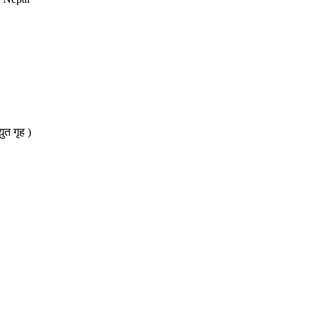
त गृह )