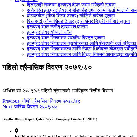
हितग्राही खातामा हकप्रद शेयर जम्मा गरिएको सूचना
अवितरित हकप्रद शेयरको बाँडफाँड तथा रकम फिर्ता भुक्तानी सम्ब
बोलकबोल (गोप्य शिल्ड टेन्डर) खोलिने बारेको सूचना
शिलबन्दी (गोप्य शिल्ड टेन्डर) द्वारा शेयर बिक्री गर्ने बारे सुचना
हकप्रद शेयर खरीद दरखास्त फाराम
हकप्रद शेयर योग्यता जाँच
हकप्रद शेयर निष्काशन सम्बन्धि विस्तृत सूचना
हकप्रद शेयर निष्काशन प्रायोजनका लागि शेयरधनी दर्ता पुस्तिका 
हकप्रद शेयर निष्काशनका लागि नेपाल धितोपत्र बोर्डद्वारा स्वीकृ
हकप्रद शेयर निष्काशनका लागि विद्युत नियमन आयोगद्वारा सहमति
पहिलो त्रैमासिक विवरण २०७९/८०
आर्थिक वर्ष २०७९/८९ पहिलो त्रैमासको अपरिकृष्ट वित्तीय विवरण
Post
Previous:
चौथो त्रैमासिक विवरण २०७८/७९
Next:
वार्षिक विवरण २०७९/८०
navigation
Buddha Bhumi Nepal Hydro Power Company Limited ( BNHC )
Buddhi Sagar Marg,Panipokhari, Maharajgunj-03, Kathmandu,